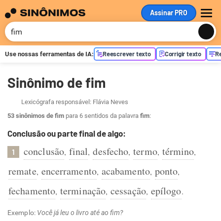
Assinar PRO
ME
Reescrever texto
Corrigir texto
R
Use nossas ferramentas de
IA
:
Sinônimo de fim
Lexicógrafa responsável: Flávia Neves
53 sinônimos de fim
para 6 sentidos da palavra
fim
:
Conclusão ou parte final de algo:
conclusão
final
desfecho
termo
término
,
,
,
,
,
1
remate
encerramento
acabamento
ponto
,
,
,
,
fechamento
terminação
cessação
epílogo
,
,
,
.
Exemplo:
Você já leu o livro até ao fim?