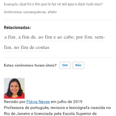
Exemplo:
Qual foi o fim que te fez vir até aqui e dizer tudo isso?
Antônimos: consequência, efeito
Relacionadas:
a fim
a fim de
ao fim e ao cabo
por fim
sem-
,
,
,
,
fim
no fim de contas
,
Estes sinônimos foram úteis?
Sim
Não
Existem sinônimos incorretos
Nenhum dos sinônimos apresentados me ajudou
Revisão por
Flávia Neves
em julho de 2019
Outro
Professora de português, revisora e lexicógrafa nascida no
Rio de Janeiro e licenciada pela Escola Superior de