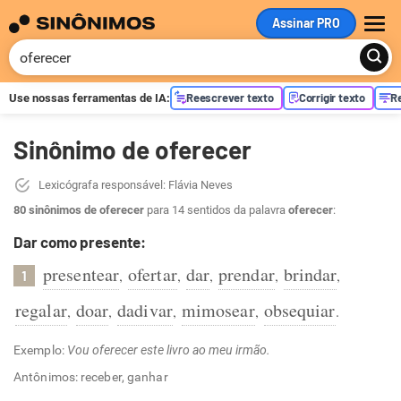
Assinar PRO
ME
Reescrever texto
Corrigir texto
R
Use nossas ferramentas de
IA
:
Sinônimo de oferecer
Lexicógrafa responsável: Flávia Neves
80 sinônimos de oferecer
para 14 sentidos da palavra
oferecer
:
Dar como presente:
presentear
ofertar
dar
prendar
brindar
,
,
,
,
,
1
regalar
doar
dadivar
mimosear
obsequiar
,
,
,
,
.
Exemplo:
Vou oferecer este livro ao meu irmão.
Antônimos: receber, ganhar