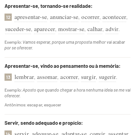
Apresentar-se, tornando-se realidade:
apresentar-se
anunciar-se
ocorrer
acontecer
,
,
,
,
12
suceder-se
aparecer
mostrar-se
calhar
advir
,
,
,
,
.
Exemplo:
Vamos esperar, porque uma proposta melhor vai acabar
por se oferecer.
Apresentar-se, vindo ao pensamento ou à memória:
lembrar
assomar
acorrer
surgir
sugerir
,
,
,
,
.
13
Exemplo:
Aposto que quando chegar a hora nenhuma ideia se me vai
oferecer.
Antônimos: escapar, esquecer
Servir, sendo adequado e propício:
servir
adequar-se
adaptar-se
convir
assentar
,
,
,
,
.
14