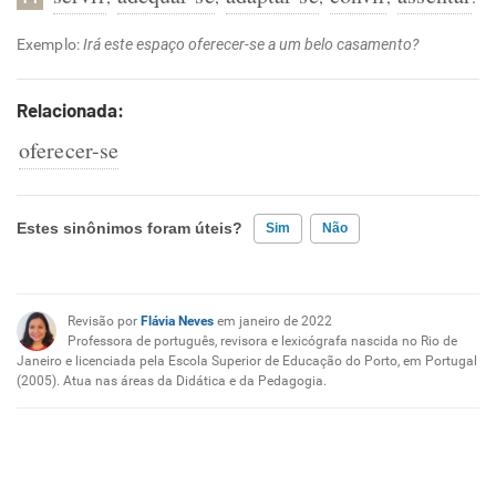
Exemplo:
Irá este espaço oferecer-se a um belo casamento?
Relacionada:
oferecer-se
Estes sinônimos foram úteis?
Sim
Não
Existem sinônimos incorretos
Revisão por
Flávia Neves
em janeiro de 2022
Nenhum dos sinônimos apresentados me ajudou
Professora de português, revisora e lexicógrafa nascida no Rio de
Janeiro e licenciada pela Escola Superior de Educação do Porto, em Portugal
(2005). Atua nas áreas da Didática e da Pedagogia.
Outro