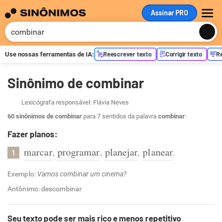
Assinar PRO
ME
Reescrever texto
Corrigir texto
R
Use nossas ferramentas de
IA
:
Sinônimo de combinar
Lexicógrafa responsável: Flávia Neves
60 sinônimos de combinar
para 7 sentidos da palavra
combinar
:
Fazer planos:
marcar
programar
planejar
planear
,
,
,
.
1
Exemplo:
Vamos combinar um cinema?
Antônimo: descombinar
Seu texto pode ser mais rico e menos repetitivo