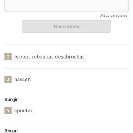
brotar
rebentar
desabrochar
,
,
.
2
nascer
.
3
Surgir:
apontar
.
4
Gerar: