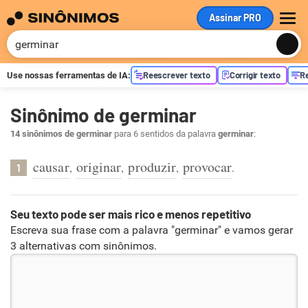
Assinar PRO
ME
Reescrever texto
Corrigir texto
R
Use nossas ferramentas de
IA
:
Sinônimo de germinar
14 sinônimos de germinar
para 6 sentidos da palavra
germinar
:
causar
originar
produzir
provocar
,
,
,
.
1
Seu texto pode ser mais rico e menos repetitivo
Escreva sua frase com a palavra "germinar" e vamos gerar
3 alternativas com sinônimos.