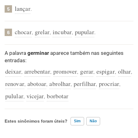
lançar
.
5
chocar
grelar
incubar
pupular
,
,
,
.
6
A palavra
germinar
aparece também nas seguintes
entradas:
deixar
arrebentar
promover
gerar
espigar
olhar
,
,
,
,
,
,
renovar
abotoar
abrolhar
perfilhar
procriar
,
,
,
,
,
pulular
vicejar
borbotar
,
,
Estes sinônimos foram úteis?
Sim
Não